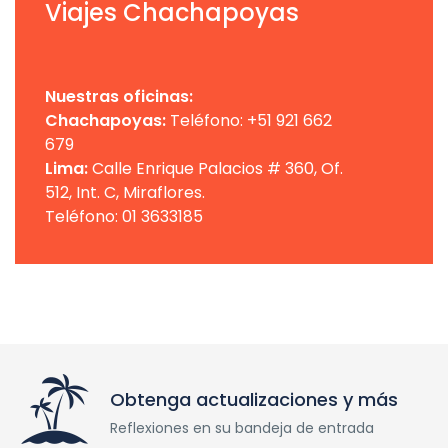
Viajes Chachapoyas
Nuestras oficinas:
Chachapoyas:
Teléfono: +51 921 662
679
Lima:
Calle Enrique Palacios # 360, Of.
512, Int. C, Miraflores.
Teléfono: 01 3633185
Obtenga actualizaciones y más
Reflexiones en su bandeja de entrada