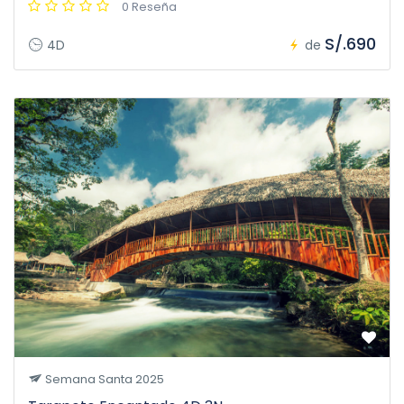
0 Reseña
S/.690
4D
de
Semana Santa 2025