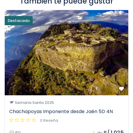
También te puede gustar
Destacado
Semana Santa 2025
Chachapoyas Imponente desde Jaén 5D 4N
0 Reseña
S/.1.025
5D
de