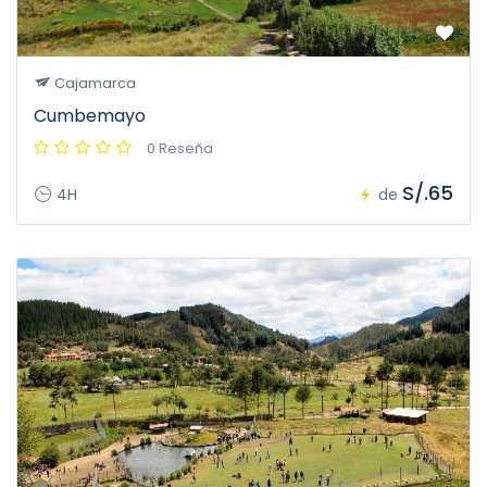
Cajamarca
Cumbemayo
0 Reseña
S/.65
4H
de