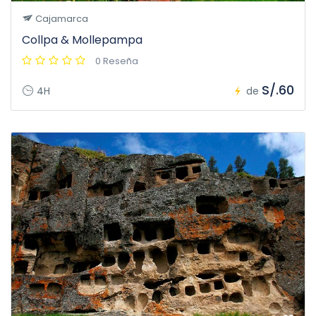
Cajamarca
Collpa & Mollepampa
0 Reseña
S/.60
4H
de