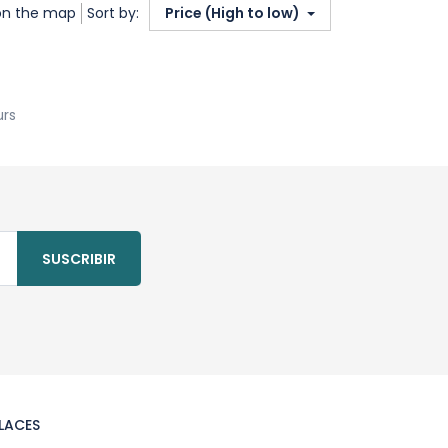
on the map
Sort by:
Price (High to low)
urs
SUSCRIBIR
LACES