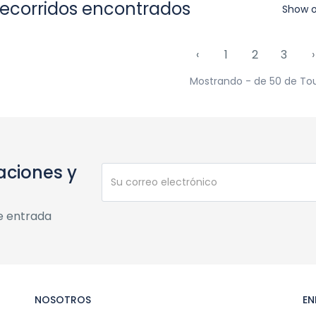
recorridos encontrados
Show 
‹
1
2
3
›
Mostrando - de 50 de To
aciones y
e entrada
NOSOTROS
EN