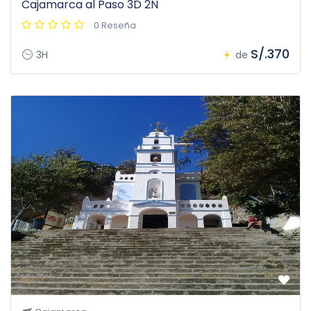
Cajamarca al Paso 3D 2N
0 Reseña
S/.370
3H
de