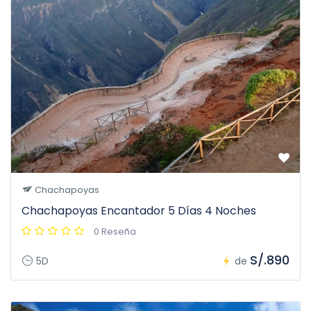
Chachapoyas
Chachapoyas Encantador 5 Días 4 Noches
0 Reseña
S/.890
5D
de