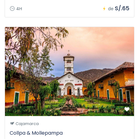
S/.65
4H
de
Cajamarca
Collpa & Mollepampa