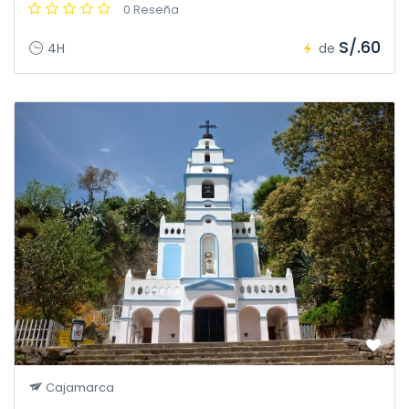
0 Reseña
S/.60
4H
de
Cajamarca