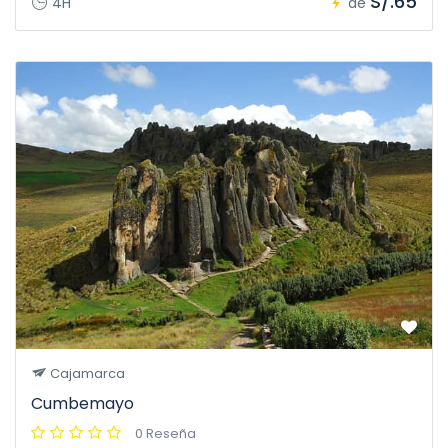
S/.65
4H
de
Cajamarca
Cumbemayo
0 Reseña