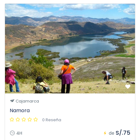
Cajamarca
Namora
0 Reseña
S/.75
4H
de