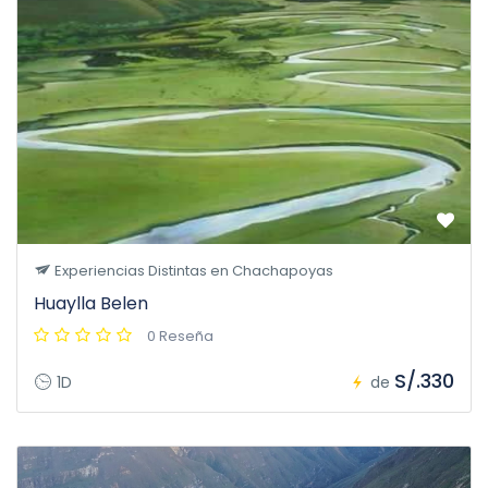
Experiencias Distintas en Chachapoyas
Huaylla Belen
0 Reseña
S/.330
1D
de