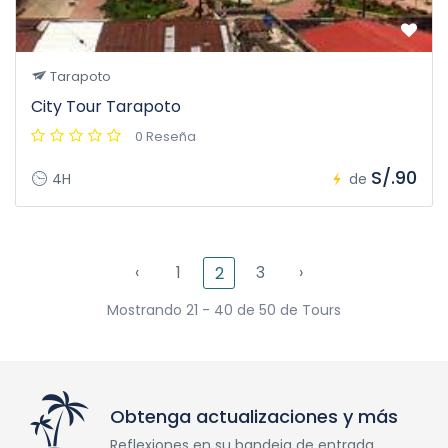
Tarapoto
City Tour Tarapoto
0 Reseña
S/.90
4H
de
‹
1
3
›
2
Mostrando 21 - 40 de 50 de Tours
Obtenga actualizaciones y más
Reflexiones en su bandeja de entrada