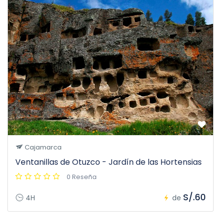
Cajamarca
Ventanillas de Otuzco - Jardín de las Hortensias
0 Reseña
S/.60
4H
de