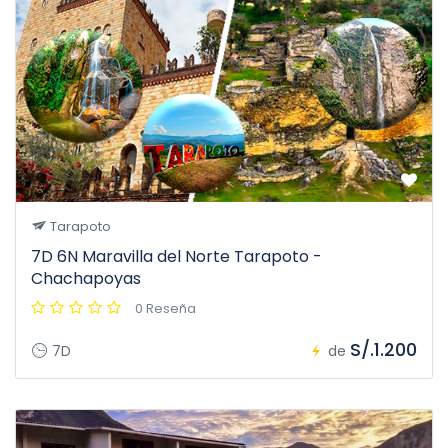
Tarapoto
7D 6N Maravilla del Norte Tarapoto -
Chachapoyas
0 Reseña
S/.1.200
7D
de