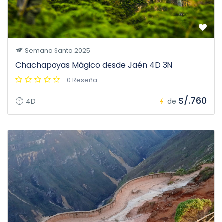
Semana Santa 2025
Chachapoyas Mágico desde Jaén 4D 3N
0 Reseña
S/.760
4D
de